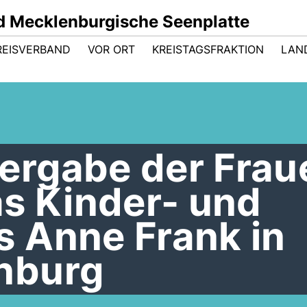
 Mecklenburgische Seenplatte
REISVERBAND
VOR ORT
KREISTAGSFRAKTION
LAN
rgabe der Frau
as Kinder- und
 Anne Frank in
nburg