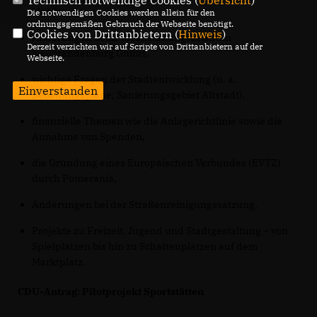
Mühle,
Die notwendigen Cookies werden allein für den
ordnungsgemäßen Gebrauch der Webseite benötigt.
Cookies von Drittanbietern (
Hinweis
)
Änderungen beim Veranstaltungszentrum
Derzeit verzichten wir auf Scripte von Drittanbietern auf der
Neubrandenburg GmbH,
Webseite.
wichtige Fragen der Stadtentwicklung (u. a.
Einverstanden
Bebauungspläne, Sanierungsgebiet Altstadt),
finanzielle Themen wie die Anlagerichtlinie sowie die
Annahme von Spenden,
die Gründung eines Europäischen Verbundes (EVTZ)
durch Pomerania,
Änderungen bei der Straßenreinigungssatzung,
Projekte zu Freizeit, Jugend und Stadtgestaltung – von
Spielplätzen bis hin zu Schattenplätzen auf dem
Marktplatz.
CDU-Antrag: Pilotprojekt Sportstätten