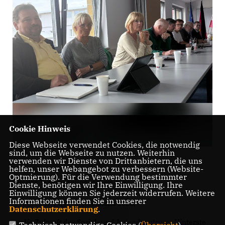
Cookie Hinweis
Diese Webseite verwendet Cookies, die notwendig
sind, um die Webseite zu nutzen. Weiterhin
verwenden wir Dienste von Drittanbietern, die uns
helfen, unser Webangebot zu verbessern (Website-
Optmierung). Für die Verwendung bestimmter
Auf der Tagesordnung stehen u. a.:
Dienste, benötigen wir Ihre Einwilligung. Ihre
Einwilligung können Sie jederzeit widerrufen. Weitere
Informationen finden Sie in unserer
die 1. Lesung des Haushalts 2026,
Datenschutzerklärung
.
die Zukunft des Sozial- und Jugendzentrums Hinterste
Technisch notwendige Cookies (
Übersicht
)