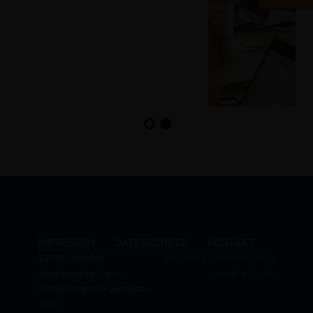
IMPRESSUM
DATENSCHUTZ
KONTAKT
@2026 Christlich
Realisation: Sharkness Media
Demokratische Union
GmbH & Co. KG
Mecklenburgische Seenplatte
(CDU)