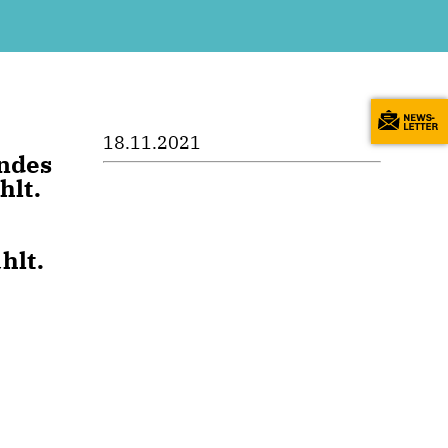
18.11.2021
andes
hlt.
hlt.