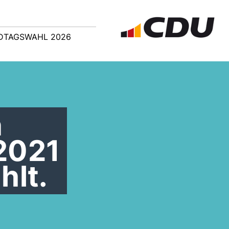
DTAGSWAHL 2026
n
.2021
hlt.