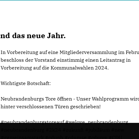
and das neue Jahr.
In Vorbereitung auf eine Mitgliederversammlung im Febr
beschloss der Vorstand einstimmig einen Leitantrag in
Vorbereitung auf die Kommunalwahlen 2024.
Wichtigste Botschaft:
Neubrandenburgs Tore öffnen - Unser Wahlprogramm wird
hinter verschlossenen Türen geschrieben!
#neubrandenburgstoreauf #welove_neubrandenburg
#neubrandenburg #2k24 #zukunft #jubiläum #new
#gemeinsamstark #cdunb #cdumse #cdumv #CDU