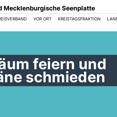
 Mecklenburgische Seenplatte
REISVERBAND
VOR ORT
KREISTAGSFRAKTION
LAN
äum feiern und
äne schmieden