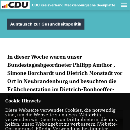
CDU Kreisverband Mecklenburgische Seenplatte
Austausch zur Gesundheitspolitik
In dieser Woche waren unser
Bundestagsabgeordneter Philipp Amthor ,
Simone Borchardt und Dietrich Monstadt vor
Ort in Neubrandenburg und besuchten die
Frühchenstation im Dietrich-Bonhoeffer-
Klinikum.
Cookie Hinweis
Diese Webseite verwendet Cookies, die notwendig
sind, um die Webseite zu nutzen. Weiterhin
verwenden wir Dienste von Drittanbietern, die uns
helfen, unser Webangebot zu verbessern (Website-
Optmierung). Für die Verwendung bestimmter