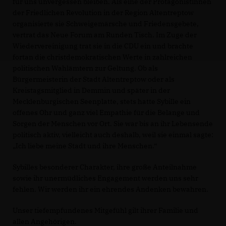
für uns unvergessen bleiben. Als eine der Protagonistinnen
der Friedlichen Revolution in der Region Altentreptow
organisierte sie Schweigemärsche und Friedensgebete,
vertrat das Neue Forum am Runden Tisch. Im Zuge der
Wiedervereinigung trat sie in die CDU ein und brachte
fortan die christdemokratischen Werte in zahlreichen
politischen Wahlämtern zur Geltung. Ob als
Bürgermeisterin der Stadt Altentreptow oder als
Kreistagsmitglied in Demmin und später in der
Mecklenburgischen Seenplatte, stets hatte Sybille ein
offenes Ohr und ganz viel Empathie für die Belange und
Sorgen der Menschen vor Ort. Sie war bis an ihr Lebensende
politisch aktiv, vielleicht auch deshalb, weil sie einmal sagte:
Ich liebe meine Stadt und ihre Menschen.“
Sybilles besonderer Charakter, ihre große Anteilnahme
sowie ihr unermüdliches Engagement werden uns sehr
fehlen. Wir werden ihr ein ehrendes Andenken bewahren.
Unser tiefempfundenes Mitgefühl gilt ihrer Familie und
allen Angehörigen.