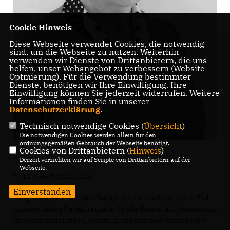
Cookie Hinweis
Diese Webseite verwendet Cookies, die notwendig
sind, um die Webseite zu nutzen. Weiterhin
verwenden wir Dienste von Drittanbietern, die uns
helfen, unser Webangebot zu verbessern (Website-
Optmierung). Für die Verwendung bestimmter
Dienste, benötigen wir Ihre Einwilligung. Ihre
Einwilligung können Sie jederzeit widerrufen. Weitere
Informationen finden Sie in unserer
Datenschutzerklärung
.
Technisch notwendige Cookies (
Übersicht
)
Die notwendigen Cookies werden allein für den
ordnungsgemäßen Gebrauch der Webseite benötigt.
Cookies von Drittanbietern (
Hinweis
)
Derzeit verzichten wir auf Scripte von Drittanbietern auf der
Webseite.
*7.11.1945 †20.11.2022
Einverstanden
Mit großer Betroffenheit haben wir die Nachricht vom Tod
unserer lieben Parteifreundin Sybille Kempf aufgenommen.
Ihr jahrzehntelanges, kommunalpolitisches Wirken wird