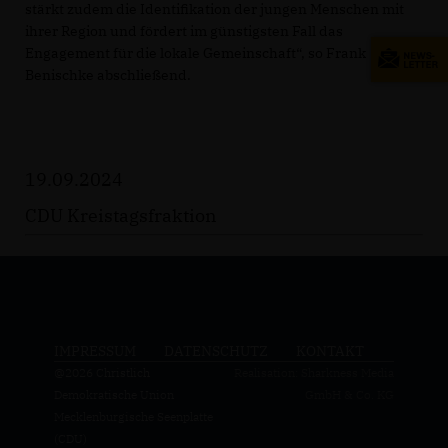
stärkt zudem die Identifikation der jungen Menschen mit
ihrer Region und fördert im günstigsten Fall das
Engagement für die lokale Gemeinschaft“, so Frank
Benischke abschließend.
19.09.2024
CDU Kreistagsfraktion
IMPRESSUM
DATENSCHUTZ
KONTAKT
@2026 Christlich
Realisation: Sharkness Media
Demokratische Union
GmbH & Co. KG
Mecklenburgische Seenplatte
(CDU)