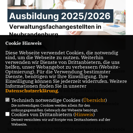
Cookie Hinweis
Diese Webseite verwendet Cookies, die notwendig
sind, um die Webseite zu nutzen. Weiterhin
verwenden wir Dienste von Drittanbietern, die uns
helfen, unser Webangebot zu verbessern (Website-
Die CDUplus-Fraktion begrüßt den einstimmigen Beschluss
Optmierung). Für die Verwendung bestimmter
Dienste, benötigen wir Ihre Einwilligung. Ihre
des Kreistags Mecklenburgische Seenplatte über die
Einwilligung können Sie jederzeit widerrufen. Weitere
Implementierung des Bildungsgangs für
Informationen finden Sie in unserer
Datenschutzerklärung
.
Verwaltungsfachangestellte am Regionalen Beruflichen
Bildungszentrum Wirtschaft und Verwaltung in
Technisch notwendige Cookies (
Übersicht
)
Neubrandenburg. Dazu erklärt der Fraktionsvorsitzende
Die notwendigen Cookies werden allein für den
Frank Benischke:
ordnungsgemäßen Gebrauch der Webseite benötigt.
Cookies von Drittanbietern (
Hinweis
)
Derzeit verzichten wir auf Scripte von Drittanbietern auf der
Die Errichtung des neuen Bildungsgangs ab dem
Webseite.
kommenden Schuljahr 2025/2026 erweitert das bestehende