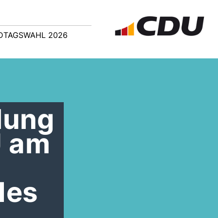
DTAGSWAHL 2026
lung
U am
des