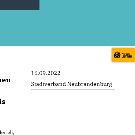
16.09.2022
men
Stadtverband Neubrandenburg
is
n
erich,