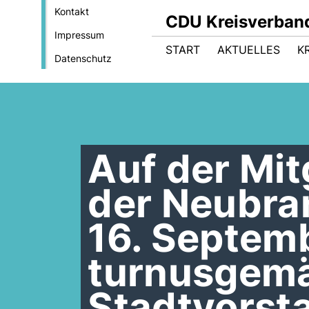
Kontakt
CDU Kreisverband
Impressum
START
AKTUELLES
K
Datenschutz
Auf der Mi
der Neubr
16. Septem
turnusgem
Stadtvorst