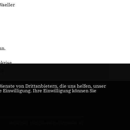
Waeller
d
nn.
ekrise
ig
enste von Drittanbietern, die uns helfen, unser
Einwilligung. Ihre Einwilligung können Sie
Realisation: Sharkness Media GmbH & Co. KG