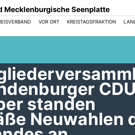
 Mecklenburgische Seenplatte
REISVERBAND
VOR ORT
KREISTAGSFRAKTION
LAN
tgliederversamm
andenburger CD
ber standen
äße Neuwahlen 
andes an.