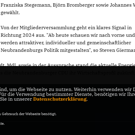
Franziska Stegemann, Björn Bromberger sowie Johannes 
gewählt.
Von der Mitgliederversammlung geht ein klares Signal in
Richtung 2024 aus. "Ab heute schauen wir nach vorne un
werden attraktiver, individueller und gemeinschaftlicher
Neubrandenburgs Politik mitgestalten", so Steven Gierma
t, MdL sowie in der Aussprache stand die aktuelle Energi
ass die Neubrandenburger CDU ihr Wirtschaftsprofil zukünft
nd, um die Webseite zu nutzen. Weiterhin verwenden wir Di
r die Verwendung bestimmter Dienste, benötigen wir Ihre 
 Sie in unserer
Datenschutzerklärung
.
Gebrauch der Webseite benötigt.
te.