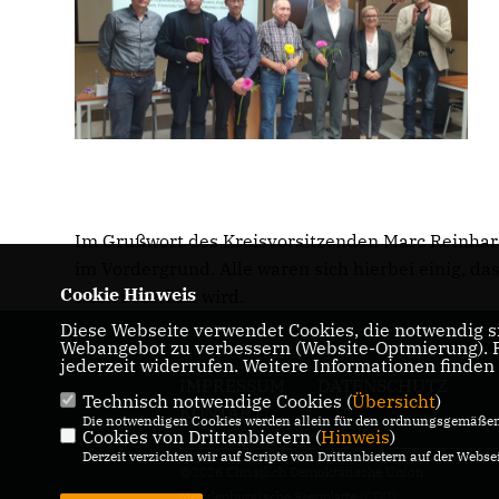
Im Grußwort des Kreisvorsitzenden Marc Reinhard
im Vordergrund. Alle waren sich hierbei einig, d
Cookie Hinweis
weiter stärken wird.
Diese Webseite verwendet Cookies, die notwendig si
Webangebot zu verbessern (Website-Optmierung). Fü
jederzeit widerrufen. Weitere Informationen finden
IMPRESSUM
DATENSCHUTZ
Technisch notwendige Cookies (
Übersicht
)
KONTAKT
Die notwendigen Cookies werden allein für den ordnungsgemäßen 
Cookies von Drittanbietern (
Hinweis
)
Derzeit verzichten wir auf Scripte von Drittanbietern auf der Websei
@2026 Christlich Demokratische Union
Mecklenburgische Seenplatte (CDU)