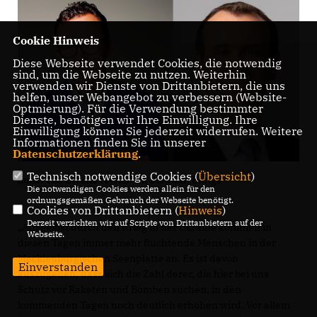
Cookie Hinweis
Diese Webseite verwendet Cookies, die notwendig
sind, um die Webseite zu nutzen. Weiterhin
verwenden wir Dienste von Drittanbietern, die uns
helfen, unser Webangebot zu verbessern (Website-
Optmierung). Für die Verwendung bestimmter
Dienste, benötigen wir Ihre Einwilligung. Ihre
Einwilligung können Sie jederzeit widerrufen. Weitere
Informationen finden Sie in unserer
Datenschutzerklärung
.
Technisch notwendige Cookies (
Übersicht
)
links: Tilo Lorenz rechts: Dr. Stephan Bunge
Die notwendigen Cookies werden allein für den
ordnungsgemäßen Gebrauch der Webseite benötigt.
Cookies von Drittanbietern (
Hinweis
)
Derzeit verzichten wir auf Scripte von Drittanbietern auf der
Ausgelöst durch den Krieg in der Ukraine kommen in
Webseite.
diesen Tagen immer mehr flüchtende Menschen in der
Mecklenburgischen Seenplatte an. Es ist davon
Einverstanden
auszugehen, dass sich die Zahl derer, die hier bei uns
Schutz vor Raketen und Bomben suchen, in den
kommenden Tagen noch deutlich erhöhen wird. Vor allem