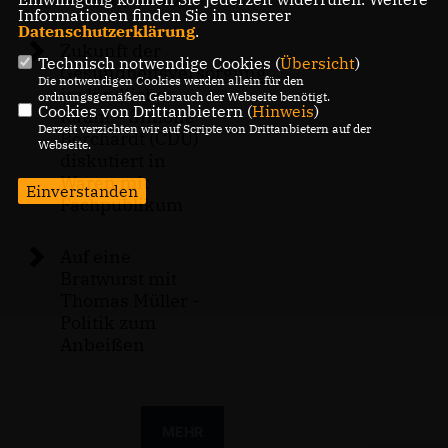
Informationen finden Sie in unserer
Datenschutzerklärung
.
Zukunft der
Technisch notwendige Cookies (
Übersicht
)
Gesundheitsversorgung
Die notwendigen Cookies werden allein für den
im ländlichen
ordnungsgemäßen Gebrauch der Webseite benötigt.
Cookies von Drittanbietern (
Hinweis
)
Raum – Simone
Derzeit verzichten wir auf Scripte von Drittanbietern auf der
Borchardt (CDU)
Webseite.
diskutiert in
Waren mit
Einverstanden
Fachpublikum
Auf eine
Bratwurst mit
Thomas Müller -
Politik zum
Anbeißen
MEHR