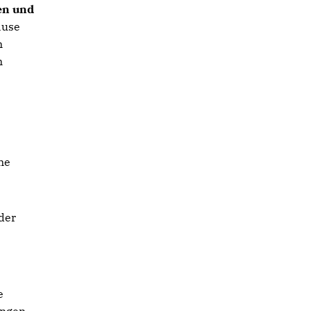
en und
ause
n
n
me
der
e